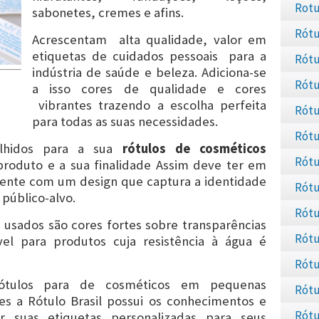
Rotu
sabonetes, cremes e afins.
Rótu
Acrescentam alta qualidade, valor em
etiquetas de cuidados pessoais para a
Rótu
indústria de saúde e beleza. Adiciona-se
Rótu
a isso cores de qualidade e cores
vibrantes trazendo a escolha perfeita
Rótu
para todas as suas necessidades.
Rótu
olhidos para a sua
rótulos de cosméticos
Agro
Rótu
oduto e a sua finalidade Assim deve ter em
raente com um design que captura a identidade
Rótu
público-alvo.
Rótu
 usados são cores fortes sobre transparências
Rótu
el para produtos cuja resistência à água é
Rótu
rótulos para de cosméticos em pequenas
Rótu
s a Rótulo Brasil possui os conhecimentos e
Rótu
er suas etiquetas personalizadas para seus