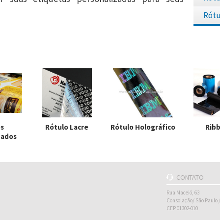
Rótu
os
Rótulo Lacre
Rótulo Holográfico
Rib
zados
CONTATO
Rua Maceió, 63
Consolação/ São Paulo 
CEP 01302-010