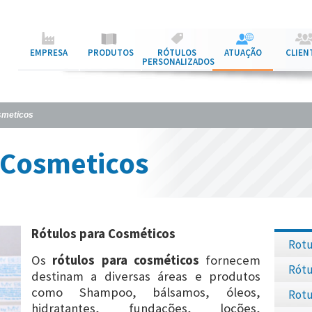
EMPRESA
PRODUTOS
RÓTULOS
ATUAÇÃO
CLIEN
PERSONALIZADOS
smeticos
 Cosmeticos
Rótulos para Cosméticos
Rotu
Os
rótulos para cosméticos
fornecem
Rótu
destinam a diversas áreas e produtos
como Shampoo, bálsamos, óleos,
Rotu
hidratantes, fundações, loções,