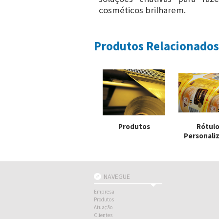
cosméticos brilharem.
Produtos Relacionados
Produtos
Rótul
Personali
NAVEGUE
Empresa
Produtos
Atuação
Clientes