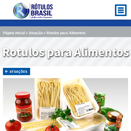
Página Inicial
»
Atuação
» Rotulos para Alimentos
Rotulos para Alimentos
ATUAÇÕES